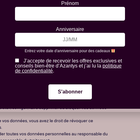
Prénom
tiquement ou manuellement les cookies. Vous pouvez
ne autre option consiste à modifier les réglages de votre
’un cookie est placé. Pour plus d’informations sur ces
Anniversaire
gateur.
tous les cookies sont désactivés. Si vous supprimez les
e consentement lorsque vous revisiterez notre site web.
Entrez votre date d'anniversaire pour des cadeaux
J’accepte de recevoir les offres exclusives et
lles
conseils bien-être d’Azantys et j’ai lu la
politique
de confidentialité
.
s sont nécessaires, ce qui leur arrivera et combien de
ersonnelles que nous connaissons.
mpléter, corriger, faire supprimer ou bloquer vos données
 vos données, vous avez le droit de révoquer ce
s.
ander toutes vos données personnelles au responsable du