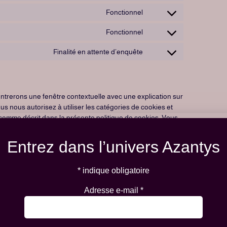
Fonctionnel
Fonctionnel
Finalité en attente d’enquête
ontrerons une fenêtre contextuelle avec une explication sur
us nous autorisez à utiliser les catégories de cookies et
 comme décrit dans la présente politique de cookies. Vous
uillez noter que notre site web pourrait ne plus fonctionner
Entrez dans l’univers Azantys
*
indique obligatoire
Toujours activé
Adresse e-mail
*